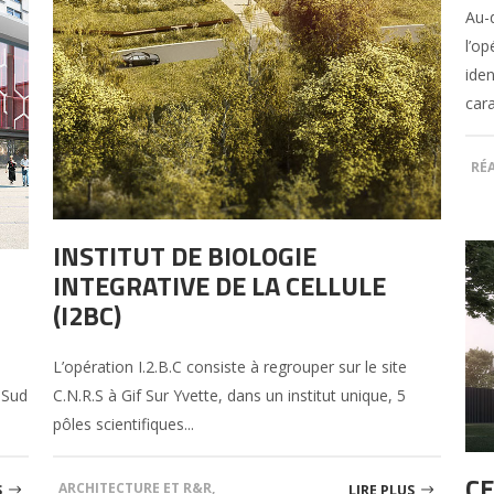
Au-
l’op
ide
cara
RÉ
INSTITUT DE BIOLOGIE
INTEGRATIVE DE LA CELLULE
(I2BC)
L’opération I.2.B.C consiste à regrouper sur le site
» Sud
C.N.R.S à Gif Sur Yvette, dans un institut unique, 5
pôles scientifiques...
CE
ARCHITECTURE ET R&R
,
S
LIRE PLUS