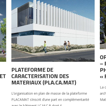
O
– 
PLATEFORME DE
PH
ET
CARACTERISATION DES
« 
MATERIAUX (PLA.CA.MAT)
La 
arch
L’organisation en plan de masse de la plateforme
Mati
PLACAMAT s’inscrit d’une part en complémentarité
avec le bâtiment I.C.M.C.B dont il...