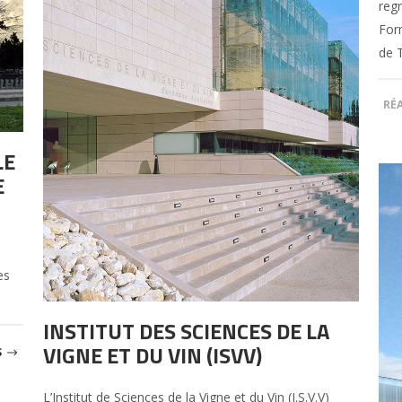
reg
For
de T
RÉ
LE
E
es
INSTITUT DES SCIENCES DE LA
VIGNE ET DU VIN (ISVV)
S
L’Institut de Sciences de la Vigne et du Vin (I.S.V.V)