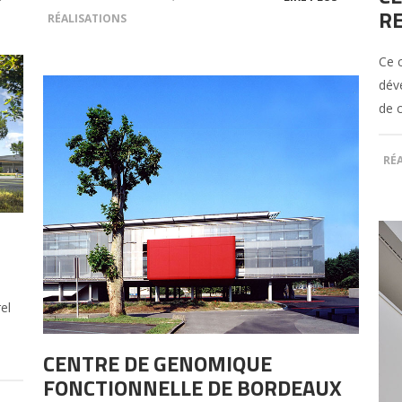
R
RÉALISATIONS
Ce 
dév
de c
RÉ
e
el
CENTRE DE GENOMIQUE
FONCTIONNELLE DE BORDEAUX