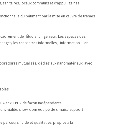
s, sanitaires, locaux communs et d’appui, gaines
 fonctionnelle du bâtiment par la mise en œuvre de trames
cadrement de l’Étudiant Ingénieur. Les espaces des
échanges, les rencontres informelles, l’information … en
boratoires mutualisés, dédiés aux nanomatériaux, avec
ables.
INL » et « CPE » de façon indépendante.
 / convivialité, showroom équipé de cimaise support
parcours fluide et qualitative, propice à la