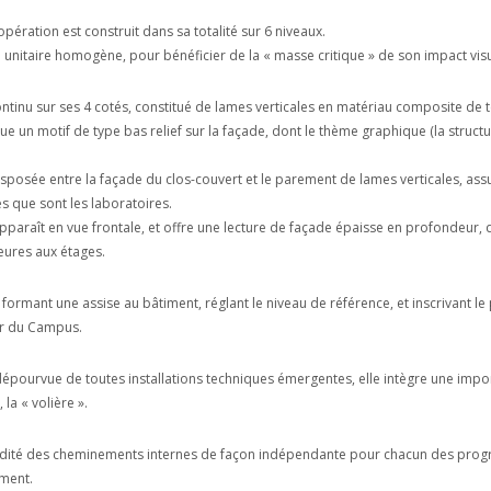
pération est construit dans sa totalité sur 6 niveaux.
 unitaire homogène, pour bénéficier de la « masse critique » de son impact vis
ntinu sur ses 4 cotés, constitué de lames verticales en matériau composite de t
tue un motif de type bas relief sur la façade, dont le thème graphique (la stru
sposée entre la façade du clos-couvert et le parement de lames verticales, assure
es que sont les laboratoires.
paraît en vue frontale, et offre une lecture de façade épaisse en profondeur, 
ieures aux étages.
nt formant une assise au bâtiment, réglant le niveau de référence, et inscrivant 
r du Campus.
pourvue de toutes installations techniques émergentes, elle intègre une importa
la « volière ».
fluidité des cheminements internes de façon indépendante pour chacun des prog
iment.