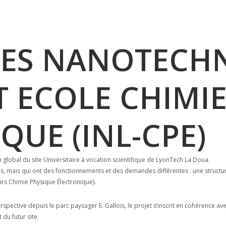
ations
/
INSTITUT DES NANOTECHNOLOGIES DE LYON ET ECOLE CH
 DES NANOTECH
T ECOLE CHIMI
QUE (INL-CPE)
n global du site Universitaire à vocation scientifique de LyonTech La Doua.
, mais qui ont des fonctionnements et des demandes différentes : une structur
urs Chimie Physique Électronique).
perspective depuis le parc paysager E. Gallois, le projet s’inscrit en cohérenc
 du futur site.