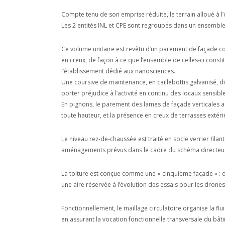
Compte tenu de son emprise réduite, le terrain alloué à l’o
Les 2 entités INL et CPE sont regroupés dans un ensemble
Ce volume unitaire est revêtu d’un parement de façade co
en creux, de façon à ce que l’ensemble de celles-ci consti
l’établissement dédié aux nanosciences.
Une coursive de maintenance, en caillebottis galvanisé, di
porter préjudice à l’activité en continu des locaux sensibl
En pignons, le parement des lames de façade verticales ap
toute hauteur, et la présence en creux de terrasses extér
Le niveau rez-de-chaussée est traité en socle verrier fila
aménagements prévus dans le cadre du schéma directeu
La toiture est conçue comme une « cinquième façade » : dé
une aire réservée à l’évolution des essais pour les drones, 
Fonctionnellement, le maillage circulatoire organise la 
en assurant la vocation fonctionnelle transversale du bât