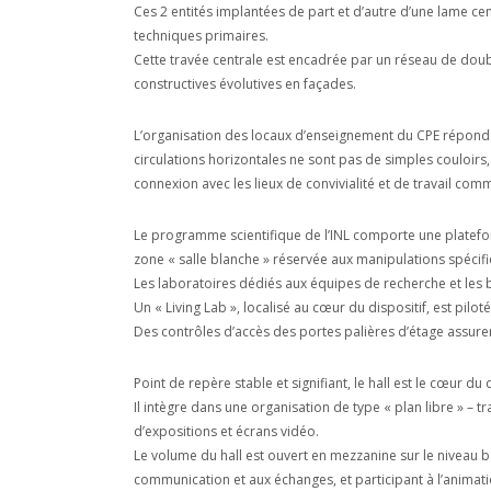
Ces 2 entités implantées de part et d’autre d’une lame ce
techniques primaires.
Cette travée centrale est encadrée par un réseau de doubl
constructives évolutives en façades.
L’organisation des locaux d’enseignement du CPE répond a
circulations horizontales ne sont pas de simples couloirs, m
connexion avec les lieux de convivialité et de travail co
Le programme scientifique de l’INL comporte une platefo
zone « salle blanche » réservée aux manipulations spécif
Les laboratoires dédiés aux équipes de recherche et les
Un « Living Lab », localisé au cœur du dispositif, est pilot
Des contrôles d’accès des portes palières d’étage assure
Point de repère stable et signifiant, le hall est le cœur 
Il intègre dans une organisation de type « plan libre » – 
d’expositions et écrans vidéo.
Le volume du hall est ouvert en mezzanine sur le niveau b
communication et aux échanges, et participant à l’animat