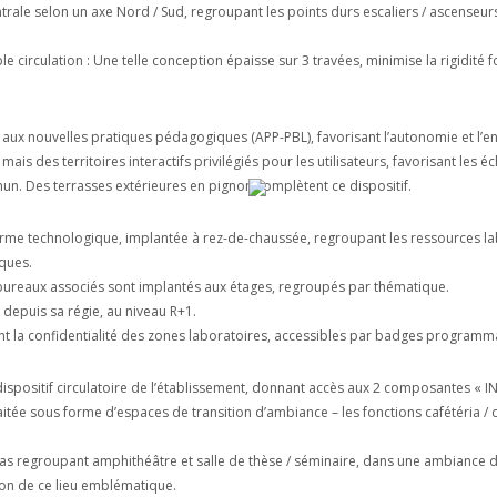
ntrale selon un axe Nord / Sud, regroupant les points durs escaliers / ascenseur
e circulation : Une telle conception épaisse sur 3 travées, minimise la rigidité
ux nouvelles pratiques pédagogiques (APP-PBL), favorisant l’autonomie et l’en
ais des territoires interactifs privilégiés pour les utilisateurs, favorisant les 
mmun. Des terrasses extérieures en pignon complètent ce dispositif.
rme technologique, implantée à rez-de-chaussée, regroupant les ressources la
iques.
 bureaux associés sont implantés aux étages, regroupés par thématique.
é depuis sa régie, au niveau R+1.
nt la confidentialité des zones laboratoires, accessibles par badges programm
du dispositif circulatoire de l’établissement, donnant accès aux 2 composantes « 
traitée sous forme d’espaces de transition d’ambiance – les fonctions cafétéria
as regroupant amphithéâtre et salle de thèse / séminaire, dans une ambiance de 
ion de ce lieu emblématique.