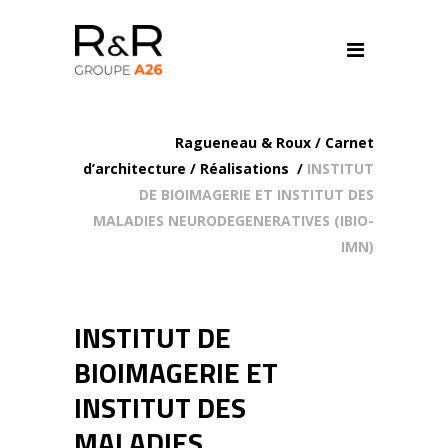
Ragueneau & Roux
/
Carnet
d’architecture
/
Réalisations
/
INSTITUT
DE BIOIMAGERIE ET INSTITUT DES
MALADIES NEURODEGENERATIVES (IBIO-
IMN)
INSTITUT DE
BIOIMAGERIE ET
INSTITUT DES
MALADIES