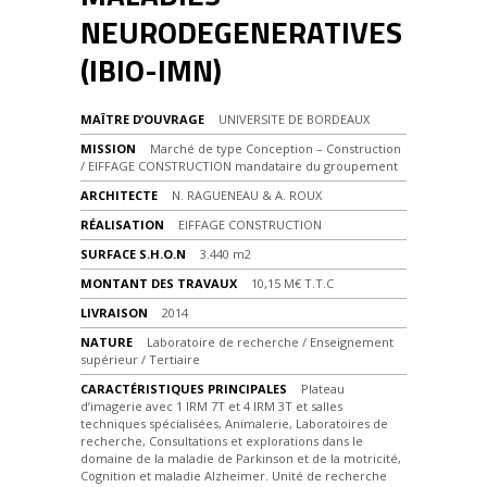
NEURODEGENERATIVES
(IBIO-IMN)
MAÎTRE D’OUVRAGE
UNIVERSITE DE BORDEAUX
MISSION
Marché de type Conception – Construction
/ EIFFAGE CONSTRUCTION mandataire du groupement
ARCHITECTE
N. RAGUENEAU & A. ROUX
RÉALISATION
EIFFAGE CONSTRUCTION
SURFACE S.H.O.N
3.440 m2
MONTANT DES TRAVAUX
10,15 M€ T.T.C
LIVRAISON
2014
NATURE
Laboratoire de recherche / Enseignement
supérieur / Tertiaire
CARACTÉRISTIQUES PRINCIPALES
Plateau
d’imagerie avec 1 IRM 7T et 4 IRM 3T et salles
techniques spécialisées, Animalerie, Laboratoires de
recherche, Consultations et explorations dans le
domaine de la maladie de Parkinson et de la motricité,
Cognition et maladie Alzheimer. Unité de recherche