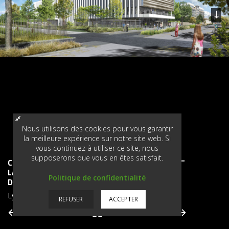
Nous utilisons des cookies pour vous garantir
la meilleure expérience sur notre site web. Si
vous continuez à utiliser ce site, nous
supposerons que vous en êtes satisfait.
CONSTRUCTION D’UN BATIMENT A USAGE DE
LABORATOIRES ET DE BUREAUX SUR LE SITE
Politique de confidentialité
DE L’ANSES
Lyon Gerland (69)
REFUSER
ACCEPTER